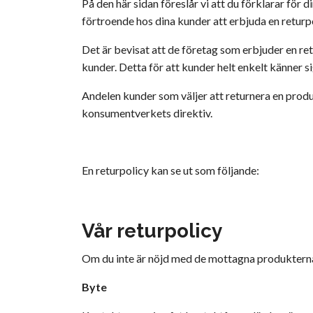
På den här sidan föreslår vi att du förklarar fö
förtroende hos dina kunder att erbjuda en returpol
Det är bevisat att de företag som erbjuder en r
kunder. Detta för att kunder helt enkelt känner si
Andelen kunder som väljer att returnera en produk
konsumentverkets direktiv.
En returpolicy kan se ut som följande:
Vår returpolicy
Om du inte är nöjd med de mottagna produkterna 
Byte