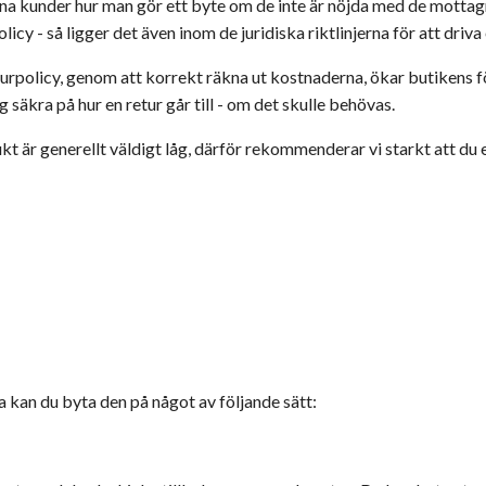
r dina kunder hur man gör ett byte om de inte är nöjda med de mott
icy - så ligger det även inom de juridiska riktlinjerna för att driva
eturpolicy, genom att korrekt räkna ut kostnaderna, ökar butikens
g säkra på hur en retur går till - om det skulle behövas.
t är generellt väldigt låg, därför rekommenderar vi starkt att du 
kan du byta den på något av följande sätt: