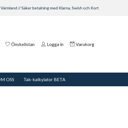
 Värmland // Säker betalning med Klarna, Swish och Kort
Önskelistan
Logga in
Varukorg
M OSS
Tak-kalkylator BETA