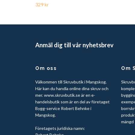
329 kr
Anmäl dig till vår nyhetsbrev
Om oss
Om S
Välkommen till Skruvbutik i Mangskog.
Skruvb
Här kan du handla online dina skruv och
komplet
mer. www.skruvbutik.se är en e-
byggin
handelsbutik som är en del av företaget
exempel
Bygg-service Robert Behnke i
borrskr
Mangskog.
produkt
mängd t
Företagets juridiska namn:
Robert Behnke