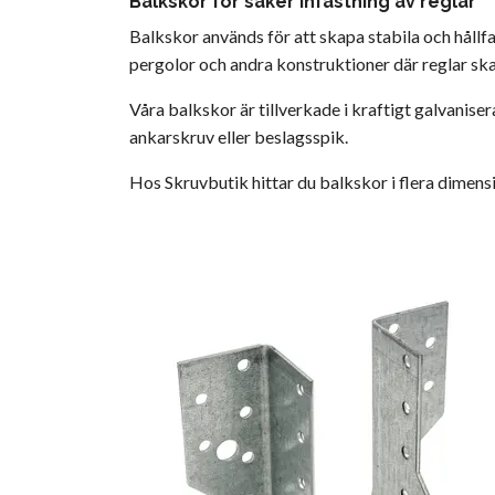
Balkskor för säker infästning av reglar
Balkskor används för att skapa stabila och hållfa
pergolor och andra konstruktioner där reglar ska 
Våra balkskor är tillverkade i kraftigt galvanis
ankarskruv eller beslagsspik.
Hos Skruvbutik hittar du balkskor i flera dimen