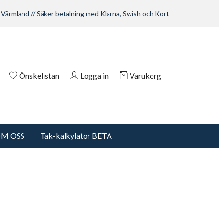
 Värmland // Säker betalning med Klarna, Swish och Kort
Önskelistan
Logga in
Varukorg
M OSS
Tak-kalkylator BETA