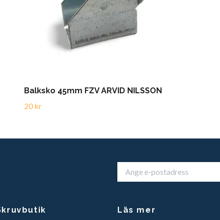
Balksko 45mm FZV ARVID NILSSON
20 kr
kruvbutik
Läs mer