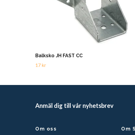
Balksko JH FAST CC
17 kr
Anmäl dig till vår nyhetsbrev
Om oss
Om S