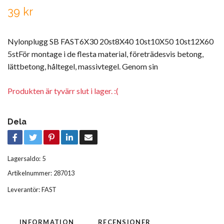
39 kr
Nylonplugg SB FAST6X30 20st8X40 10st10X50 10st12X60
5stFör montage i de flesta material, företrädesvis betong,
lättbetong, håltegel, massivtegel. Genom sin
Produkten är tyvärr slut i lager. :(
Dela
Lagersaldo:
5
Artikelnummer:
287013
Leverantör:
FAST
INFORMATION
RECENSIONER