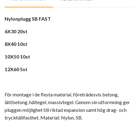
Nylonplugg SB FAST
6X30 20st
8X40 10st
10X50 10st
12X60 5st
För montage i de flesta material, företrädesvis betong,
lättbetong, håltegel, massivtegel. Genom sin utformning ger
pluggen möjlighet till riktad expansion samt hög drag- och
tryckhållfasthet. Material: Nylon. SB.