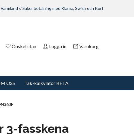
 Värmland // Säker betalning med Klarna, Swish och Kort
Önskelistan
Logga in
Varukorg
M OSS
Tak-kalkylator BETA
KDN363F
 3-fasskena