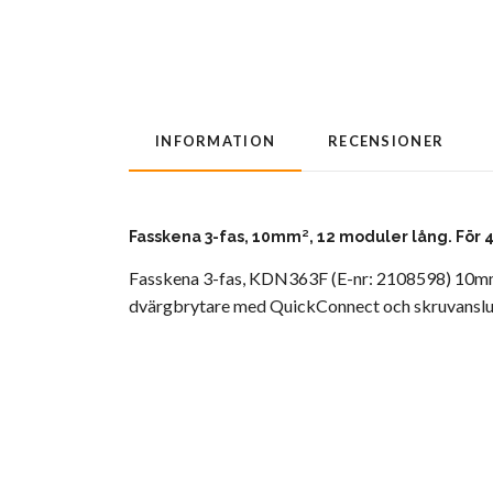
INFORMATION
RECENSIONER
Fasskena 3-fas, 10mm², 12 moduler lång. För 
Fasskena 3-fas, KDN363F (E-nr: 2108598) 10mm², 
dvärgbrytare med QuickConnect och skruvanslu