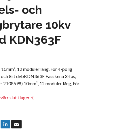
els- och
brytare 10kv
d KDN363F
 10mm², 12 moduler lång. För 4-polig
e och 8st dvbKDN363F Fasskena 3-fas,
 2108598) 10mm², 12 moduler lång, För
rr slut i lager. :(