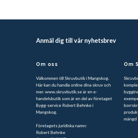
Anmäl dig till vår nyhetsbrev
Om oss
Om S
Välkommen till Skruvbutik i Mangskog.
Skruvb
Här kan du handla online dina skruv och
komplet
mer. www.skruvbutik.se är en e-
byggin
handelsbutik som är en del av företaget
exempel
Bygg-service Robert Behnke i
borrskr
Mangskog.
produkt
mängd t
Företagets juridiska namn:
Robert Behnke