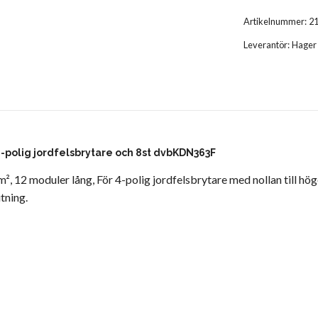
Artikelnummer:
2
Leverantör:
Hager
4-polig jordfelsbrytare och 8st dvbKDN363F
12 moduler lång, För 4-polig jordfelsbrytare med nollan till hög
tning.