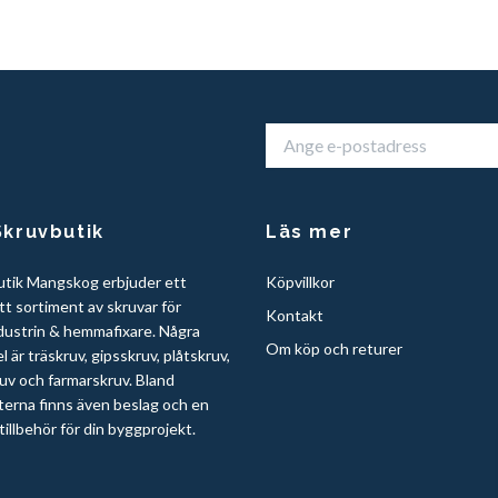
kruvbutik
Läs mer
utik Mangskog erbjuder ett
Köpvillkor
t sortiment av skruvar för
Kontakt
dustrin & hemmafixare. Några
Om köp och returer
 är träskruv, gipsskruv, plåtskruv,
uv och farmarskruv. Bland
erna finns även beslag och en
illbehör för din byggprojekt.