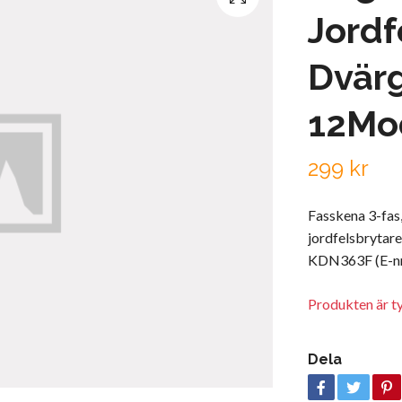
Jordf
Dvärg
12Mo
299 kr
Fasskena 3-fas,
jordfelsbrytar
KDN363F (E-nr:
Produkten är tyvä
Dela