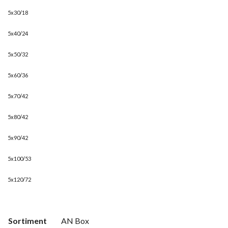
5x30/18
5x40/24
5x50/32
5x60/36
5x70/42
5x80/42
5x90/42
5x100/53
5x120/72
Sortiment
AN Box