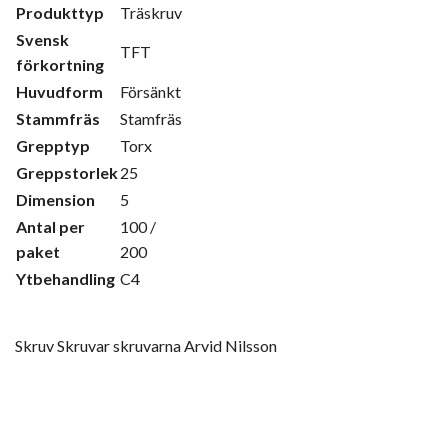
Produkttyp
Träskruv
Svensk
TFT
förkortning
Huvudform
Försänkt
Stammfräs
Stamfräs
Grepptyp
Torx
Greppstorlek
25
Dimension
5
Antal per
100 /
paket
200
Ytbehandling
C4
Skruv Skruvar skruvarna Arvid Nilsson