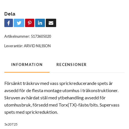
Dela
Artikelnummer:
5173605020
Leverantör:
ARVID NILSSON
INFORMATION
RECENSIONER
Försänkt träskruv med vass sprickreducerande spets är
avsedd för de flesta montage utomhus i träkonstruktioner.
Skruven av härdat stål med ytbehandling avsedd för
utomhusbruk, försedd med Torx(TX)-fäste/bits. Supervass
spets med sprickreduktion.
5x20 T25