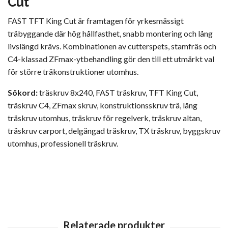
Cut
FAST TFT King Cut är framtagen för yrkesmässigt
träbyggande där hög hållfasthet, snabb montering och lång
livslängd krävs. Kombinationen av cutterspets, stamfräs och
C4-klassad ZFmax-ytbehandling gör den till ett utmärkt val
för större träkonstruktioner utomhus.
Sökord:
träskruv 8x240, FAST träskruv, TFT King Cut,
träskruv C4, ZFmax skruv, konstruktionsskruv trä, lång
träskruv utomhus, träskruv för regelverk, träskruv altan,
träskruv carport, delgängad träskruv, TX träskruv, byggskruv
utomhus, professionell träskruv.