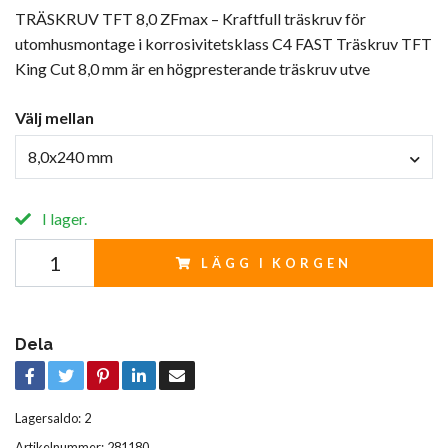
TRÄSKRUV TFT 8,0 ZFmax – Kraftfull träskruv för
utomhusmontage i korrosivitetsklass C4 FAST Träskruv TFT
King Cut 8,0 mm är en högpresterande träskruv utve
Välj mellan
8,0x240 mm
I lager.
LÄGG I KORGEN
Dela
Lagersaldo:
2
Artikelnummer:
281180