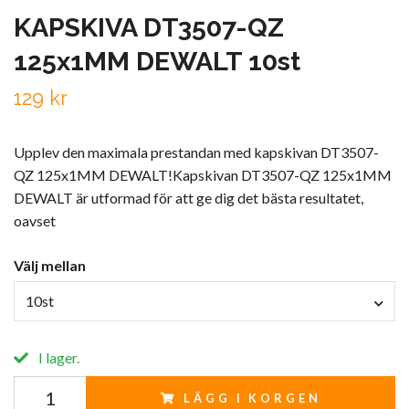
KAPSKIVA DT3507-QZ
125x1MM DEWALT 10st
129 kr
Upplev den maximala prestandan med kapskivan DT3507-
QZ 125x1MM DEWALT!Kapskivan DT3507-QZ 125x1MM
DEWALT är utformad för att ge dig det bästa resultatet,
oavset
Välj mellan
10st
I lager.
LÄGG I KORGEN